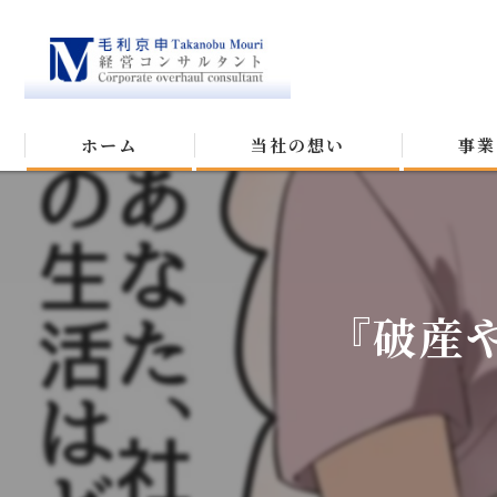
ホーム
当社の想い
事業
『破産