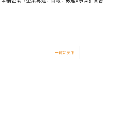
＃零細企業＃企業再建＃自殺＃破産#事業計画書
一覧に戻る