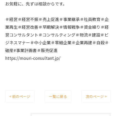
お気軽に、先ずは相談からです。
＃経営＃経営不振＃売上促進＃事業継承＃社員教育＃企
業再生＃経営改善＃早期解決＃情報戦争＃資金繰り＃経
営コンサルタント＃コンサルティング＃物流＃建設＃ビ
ジネスマナー＃中小企業＃零細企業＃企業再建＃自殺＃
破産#事業計画書＃販売促進
https://mouri-consultant.jp/
< 前のページ
一覧に戻る
次のページ >