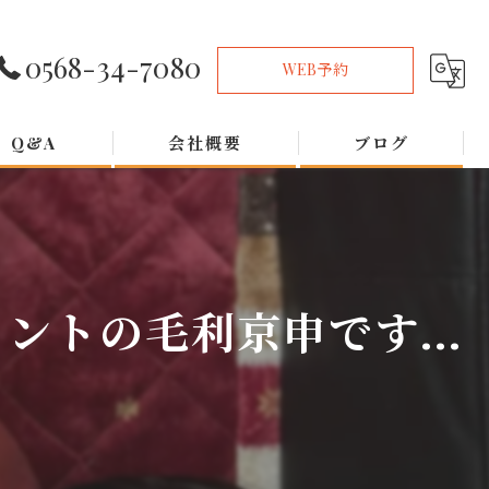
0568-34-7080
WEB予約
Q&A
会社概要
ブログ
トの毛利京申です...