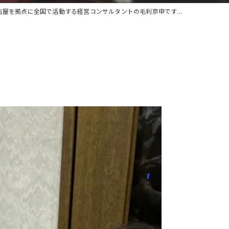
古屋を拠点に全国で活動する経営コンサルタントの毛利京申です...