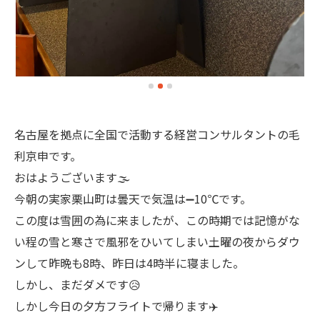
名古屋を拠点に全国で活動する経営コンサルタントの毛
利京申です。
おはようございます🌫️
今朝の実家栗山町は曇天で気温は➖10℃です。
この度は雪囲の為に来ましたが、この時期では記憶がな
い程の雪と寒さで風邪をひいてしまい土曜の夜からダウ
ンして昨晩も8時、昨日は4時半に寝ました。
しかし、まだダメです😥
しかし今日の夕方フライトで帰ります✈️