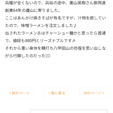
兵糧が全くないので、兵站の途中、栗山英樹さん御用達
創業64年の廬山に寄りました。
ここはあんかけ焼きそばが有名ですが、汁物を欲してい
たので、味噌ラーメンを注文しました♪
出されたラーメン🍜はチャーシュー麺かと思ったら普通
で、値段も980円とリーズナブルです🎉
それから重い身体を鞭打ち八甲田山の彷徨を思い出しな
がら行脚したのだった🚶‍♀️
< 前のページ
一覧に戻る
次のページ >