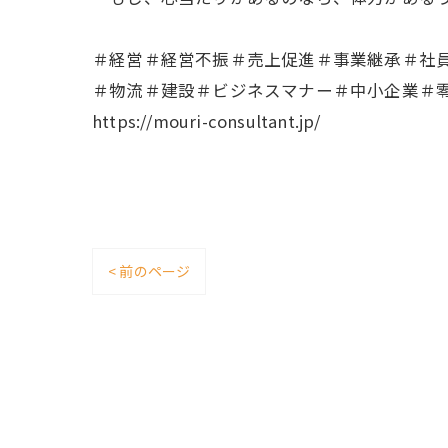
＃経営＃経営不振＃売上促進＃事業継承＃社
＃物流＃建設＃ビジネスマナー＃中小企業＃
https://mouri-consultant.jp/
< 前のページ