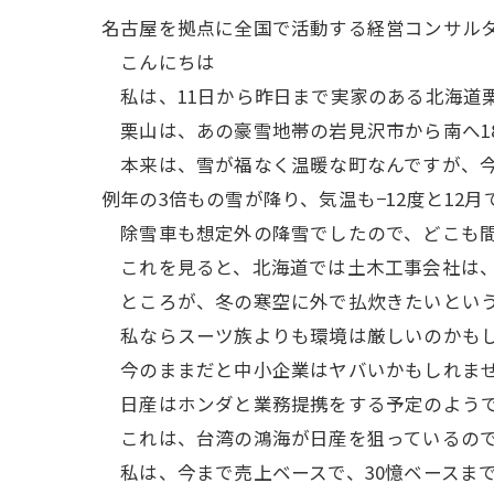
名古屋を拠点に全国で活動する経営コンサル
こんにちは
私は、11日から昨日まで実家のある北海道
栗山は、あの豪雪地帯の岩見沢市から南へ1
本来は、雪が福なく温暖な町なんですが、今
例年の3倍もの雪が降り、気温も−12度と12
除雪車も想定外の降雪でしたので、どこも間
これを見ると、北海道では土木工事会社は、
ところが、冬の寒空に外で払炊きたいとい
私ならスーツ族よりも環境は厳しいのかもし
今のままだと中小企業はヤバいかもしれま
日産はホンダと業務提携をする予定のようで
これは、台湾の鴻海が日産を狙っているので
私は、今まで売上ベースで、30憶ベースま