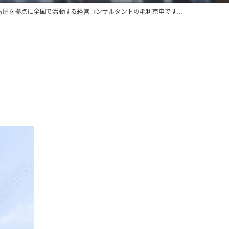
古屋を拠点に全国で活動する経営コンサルタントの毛利京申です...