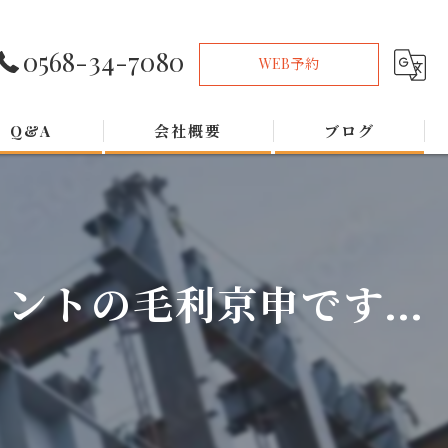
0568-34-7080
WEB予約
Q&A
会社概要
ブログ
トの毛利京申です...