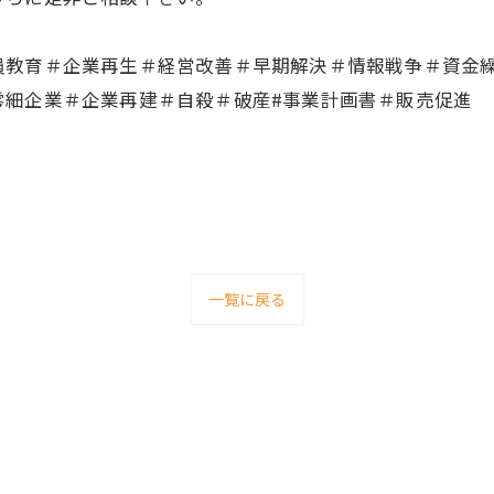
員教育＃企業再生＃経営改善＃早期解決＃情報戦争＃資金
零細企業＃企業再建＃自殺＃破産#事業計画書＃販売促進
一覧に戻る