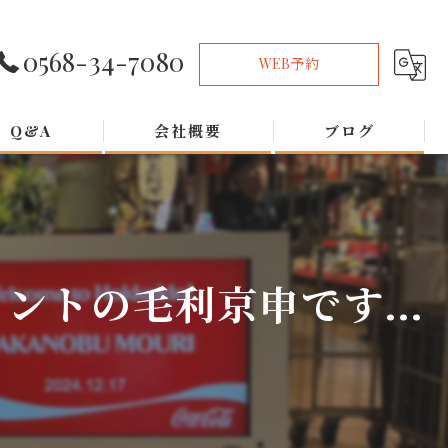
0568-34-7080
WEB予約
Q&A
会社概要
ブログ
トの毛利京申です...