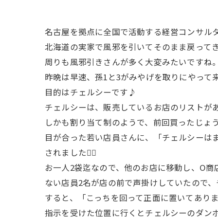
名古屋を拠点に全国で活動する経営コンサル
北海道の実家で風邪を引いてそのまま戻ってき
周りも風邪引きさんが多く大変みたいですね
昨晩は早速、孫1と3がみやげを取りにやって
目的はチェルシーです♪
チェルシーは、販売しているお店のリストが
しかも割り当て制のようで、前回買ったじょ
目が合った若い店員さんに、「チェルシーは
されました💁‍♀️
お一人2袋迄なので、他のお店に移動し、O商
ない店員2名が店の前で声掛けしていたので
すると、「こっちを回って正面に置いてあり
指示を受けた位置に行くとチェルシーのダンボ