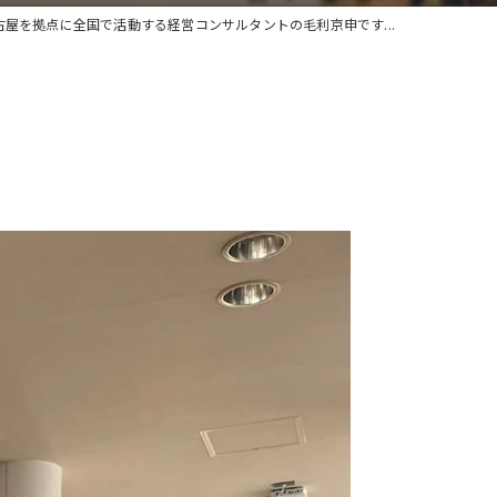
古屋を拠点に全国で活動する経営コンサルタントの毛利京申です...