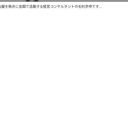
古屋を拠点に全国で活動する経営コンサルタントの毛利京申です...