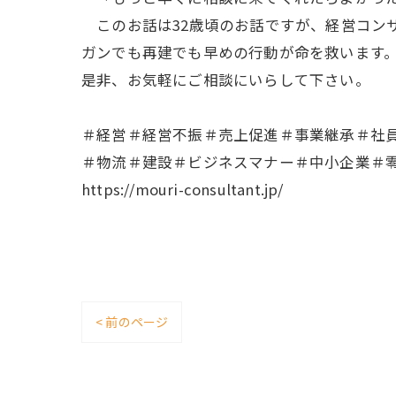
このお話は32歳頃のお話ですが、経営コン
ガンでも再建でも早めの行動が命を救います
是非、お気軽にご相談にいらして下さい。
＃経営＃経営不振＃売上促進＃事業継承＃社
＃物流＃建設＃ビジネスマナー＃中小企業＃
https://mouri-consultant.jp/
< 前のページ