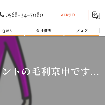
0568-34-7080
WEB予約
Q&A
会社概要
ブログ
トの毛利京申です...