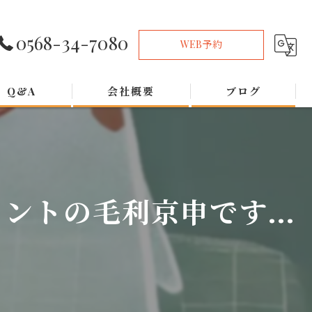
0568-34-7080
WEB予約
Q&A
会社概要
ブログ
トの毛利京申です...