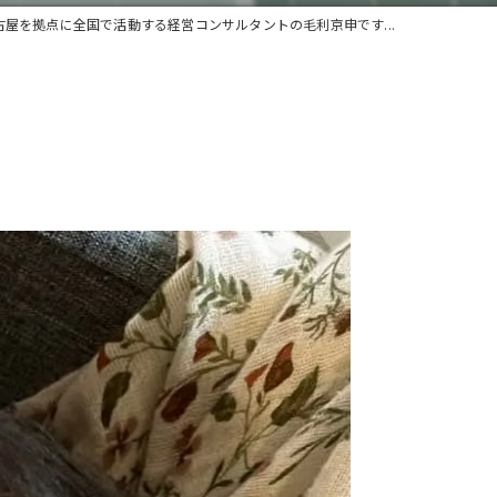
古屋を拠点に全国で活動する経営コンサルタントの毛利京申です...