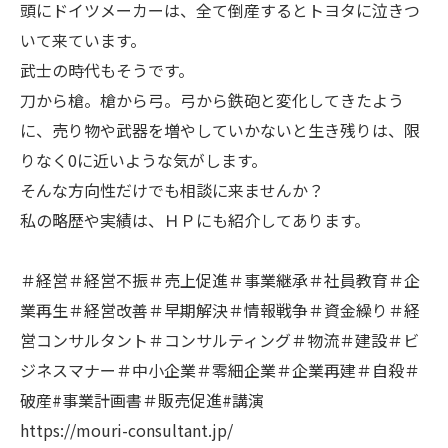
頭にドイツメーカーは、全て倒産するとトヨタに泣きつ
いて来ています。
武士の時代もそうです。
刀から槍。槍から弓。弓から鉄砲と変化してきたよう
に、売り物や武器を増やしていかないと生き残りは、限
りなく0に近いような気がします。
そんな方向性だけでも相談に来ませんか？
私の略歴や実績は、ＨＰにも紹介してあります。
＃経営＃経営不振＃売上促進＃事業継承＃社員教育＃企
業再生＃経営改善＃早期解決＃情報戦争＃資金繰り＃経
営コンサルタント＃コンサルティング＃物流＃建設＃ビ
ジネスマナー＃中小企業＃零細企業＃企業再建＃自殺＃
破産#事業計画書＃販売促進#講演
https://mouri-consultant.jp/