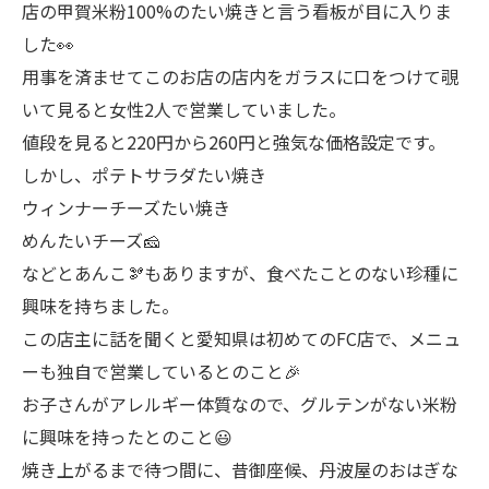
店の甲賀米粉100%のたい焼きと言う看板が目に入りま
した👀
用事を済ませてこのお店の店内をガラスに口をつけて覗
いて見ると女性2人で営業していました。
値段を見ると220円から260円と強気な価格設定です。
しかし、ポテトサラダたい焼き
ウィンナーチーズたい焼き
めんたいチーズ🧀
などとあんこ🫘もありますが、食べたことのない珍種に
興味を持ちました。
この店主に話を聞くと愛知県は初めてのFC店で、メニュ
ーも独自で営業しているとのこと🎉
お子さんがアレルギー体質なので、グルテンがない米粉
に興味を持ったとのこと😃
焼き上がるまで待つ間に、昔御座候、丹波屋のおはぎな