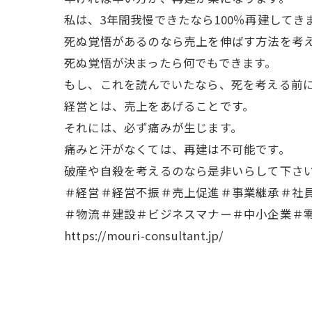
私は、3年間我慢できたなら100％再建してき
死ぬ覚悟があるのなら売上を伸ばす方法を考
死ぬ覚悟が決まったら何でもできます。
もし、これを読んでいたなら、死を考える前
経営とは、売上をあげることです。
それには、必ず痛みが生じます。
痛みと汗がなくては、再建は不可能です。
破産や自殺を考えるのなら是非いらして下さ
＃経営＃経営不振＃売上促進＃事業継承＃社
＃物流＃建設＃ビジネスマナー＃中小企業＃零
https://mouri-consultant.jp/