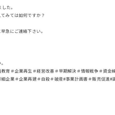
ました。
えてみては如何ですか？
に早急にご連絡下さい。
い。
員教育＃企業再生＃経営改善＃早期解決＃情報戦争＃資金
細企業＃企業再建＃自殺＃破産#事業計画書＃販売促進#