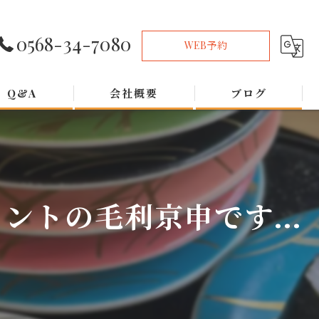
0568-34-7080
WEB予約
Q&A
会社概要
ブログ
トの毛利京申です...