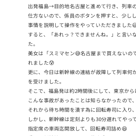
出発福島→目的地名古屋と進めて行き、列車の
仕方ないので、係員のボタンを押すと、少しし
事情を説明して操作をやっていただきました
すると、「あれっ？できませんね。」と言い
た。
美女は「スミマセン😅名古屋まで買えないの
れました😰
更に、今日は新幹線の連結が故障して列車何
を受けました。
そこで、福島発は約2時間後にして、東京から
こんな事故があったことは知らなかったので、
それから待ち時間を潰す為に回転寿司に入り
しかし、新幹線は定刻よりも30分遅れてやっ
指定席の車両迄開放して、回転寿司詰め😆