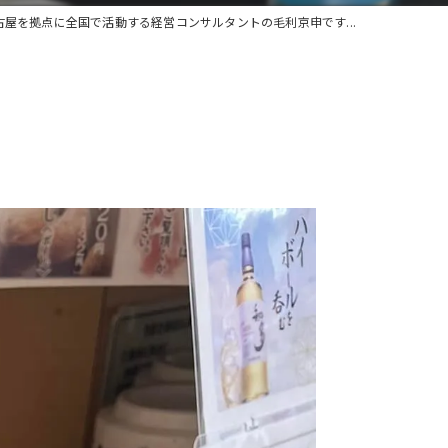
古屋を拠点に全国で活動する経営コンサルタントの毛利京申です...