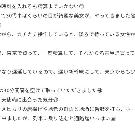
時刻を入れるも精算までいかない🥺
て30代半ばくらいの目が綺麗な美女が、やってきました

ながら、カチカチ操作していると、後ろで待っている女性
で、東京で買って、一度精算して、それから名古屋迄買っ
かなり遅延しているので、遅い新幹線にして、東京からも
は30分間隔を空けて取っていただきました😃
天使👼に出会った気分😆
、メヒカリの唐揚げや地元の鮮魚と地酒に舌鼓を打ち、ホ
て来ましたが、列車に乗り込むと通路迄いっぱい🈵