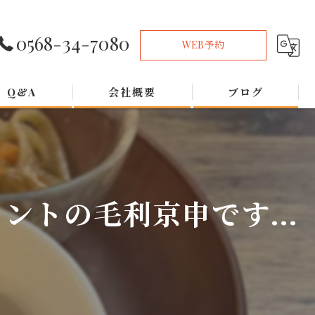
0568-34-7080
WEB予約
Q&A
会社概要
ブログ
トの毛利京申です...