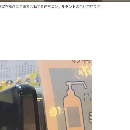
古屋を拠点に全国で活動する経営コンサルタントの毛利京申です...