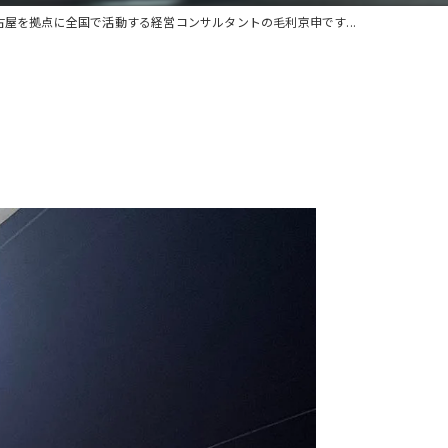
古屋を拠点に全国で活動する経営コンサルタントの毛利京申です...