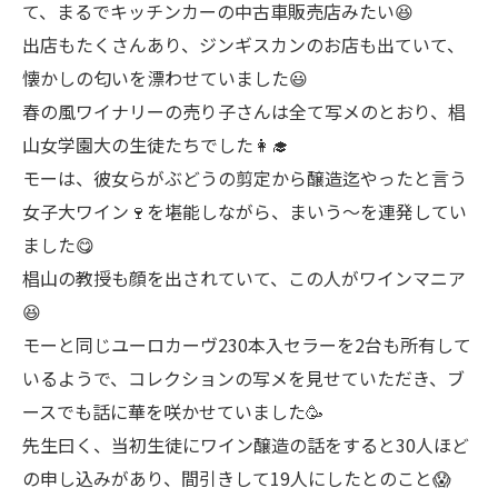
て、まるでキッチンカーの中古車販売店みたい😆
出店もたくさんあり、ジンギスカンのお店も出ていて、
懐かしの匂いを漂わせていました😃
春の風ワイナリーの売り子さんは全て写メのとおり、椙
山女学園大の生徒たちでした👩‍🎓
モーは、彼女らがぶどうの剪定から醸造迄やったと言う
女子大ワイン🍷を堪能しながら、まいう〜を連発してい
ました😋
椙山の教授も顔を出されていて、この人がワインマニア
😆
モーと同じユーロカーヴ230本入セラーを2台も所有して
いるようで、コレクションの写メを見せていただき、ブ
ースでも話に華を咲かせていました🥳
先生曰く、当初生徒にワイン醸造の話をすると30人ほど
の申し込みがあり、間引きして19人にしたとのこと😱