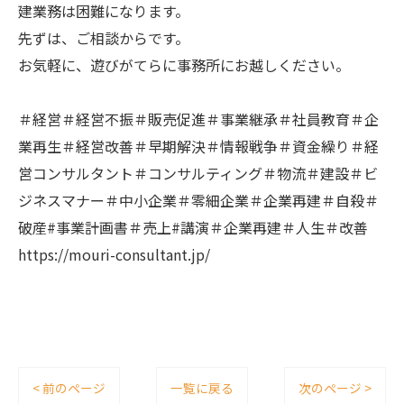
建業務は困難になります。
先ずは、ご相談からです。
お気軽に、遊びがてらに事務所にお越しください。
＃経営＃経営不振＃販売促進＃事業継承＃社員教育＃企
業再生＃経営改善＃早期解決＃情報戦争＃資金繰り＃経
営コンサルタント＃コンサルティング＃物流＃建設＃ビ
ジネスマナー＃中小企業＃零細企業＃企業再建＃自殺＃
破産#事業計画書＃売上#講演＃企業再建＃人生＃改善
https://mouri-consultant.jp/
< 前のページ
一覧に戻る
次のページ >