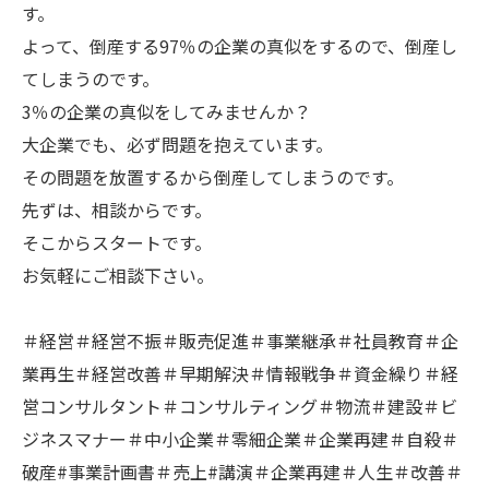
す。
よって、倒産する97％の企業の真似をするので、倒産し
てしまうのです。
3％の企業の真似をしてみませんか？
大企業でも、必ず問題を抱えています。
その問題を放置するから倒産してしまうのです。
先ずは、相談からです。
そこからスタートです。
お気軽にご相談下さい。
＃経営＃経営不振＃販売促進＃事業継承＃社員教育＃企
業再生＃経営改善＃早期解決＃情報戦争＃資金繰り＃経
営コンサルタント＃コンサルティング＃物流＃建設＃ビ
ジネスマナー＃中小企業＃零細企業＃企業再建＃自殺＃
破産#事業計画書＃売上#講演＃企業再建＃人生＃改善＃