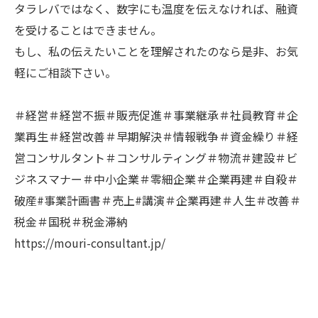
タラレバではなく、数字にも温度を伝えなければ、融資
を受けることはできません。
もし、私の伝えたいことを理解されたのなら是非、お気
軽にご相談下さい。
＃経営＃経営不振＃販売促進＃事業継承＃社員教育＃企
業再生＃経営改善＃早期解決＃情報戦争＃資金繰り＃経
営コンサルタント＃コンサルティング＃物流＃建設＃ビ
ジネスマナー＃中小企業＃零細企業＃企業再建＃自殺＃
破産#事業計画書＃売上#講演＃企業再建＃人生＃改善＃
税金＃国税＃税金滞納
https://mouri-consultant.jp/