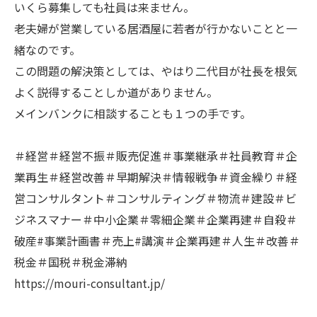
いくら募集しても社員は来ません。
老夫婦が営業している居酒屋に若者が行かないことと一
緒なのです。
この問題の解決策としては、やはり二代目が社長を根気
よく説得することしか道がありません。
メインバンクに相談することも１つの手です。
＃経営＃経営不振＃販売促進＃事業継承＃社員教育＃企
業再生＃経営改善＃早期解決＃情報戦争＃資金繰り＃経
営コンサルタント＃コンサルティング＃物流＃建設＃ビ
ジネスマナー＃中小企業＃零細企業＃企業再建＃自殺＃
破産#事業計画書＃売上#講演＃企業再建＃人生＃改善＃
税金＃国税＃税金滞納
https://mouri-consultant.jp/