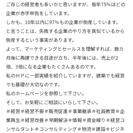
ご存じの経営者も多いかと思いますが、毎年75％ほどの
企業が赤字申告をしています。
しかも、10年以内に97％もの企業が倒産しています。
と言うことは、失敗する企業のやり方を真似ているから
倒産するという事実があります。
よって、マーケティングとセールスを理解すれば、数カ
月後に再建できる目途が立ち、半年後には、売上が2
倍、3倍になる企業もたくさんあるのです。
私のＨＰに一部実績を紹介していますが、建築でも経営
でも基礎が大切なのです。
私のホームページを参照して下さい。
そして、お気軽にご相談にいらして下さい。
＃経営＃経営不振＃販売促進＃事業継承＃社員教育＃企
業再生＃経営改善＃早期解決＃情報＃資金繰り＃経営コ
ンサルタント＃コンサルティング＃物流＃建設＃ビジネ