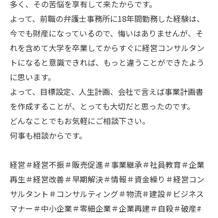
多く、その苦悩を享有して来たからです。
よって、前職の弁護士事務所に18年間勤務した経験は、
今でも財産になっているので、悔いはありませんが、そ
れを含めて大学を卒業してからすぐに経営コンサルタン
トになると意識できれば、もっと違うことができたよう
に思います。
よって、目標設定、人生計画、会社で言えば事業計画書
を作成することが、とっても大切だと思ったのです。
どんなことでもお気軽にご相談下さい。
何事も相談からです。
経営＃経営不振＃販売促進＃事業継承＃社員教育＃企業
再生＃経営改善＃早期解決＃情報＃資金繰り＃経営コン
サルタント＃コンサルティング＃物流＃建設＃ビジネス
マナー＃中小企業＃零細企業＃企業再建＃自殺＃破産#