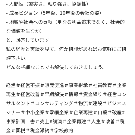
• 人間性（誠実さ、粘り強さ、協調性）
• 成長ビジョン（5年後、10年後の会社の姿）
• 地域や社会への貢献（単なる利益追求でなく、社会的
な価値を生むか）
と、回答しています。
私の経歴と実績を見て、何か相談があればお気軽にご相
談下さい。
どんな些細なことでも解決しておきましょう。
経営＃経営不振＃販売促進＃事業継承＃社員教育＃企業
再生＃経営改善＃早期解決＃情報＃資金繰り＃経営コン
サルタント＃コンサルティング＃物流＃建設＃ビジネス
マナー＃中小企業＃零細企業＃企業再建＃自殺＃破産#
事業計画 書＃売上#講演＃企業再建＃人生＃改善＃税
金＃国税＃税金滞納＃学校教育