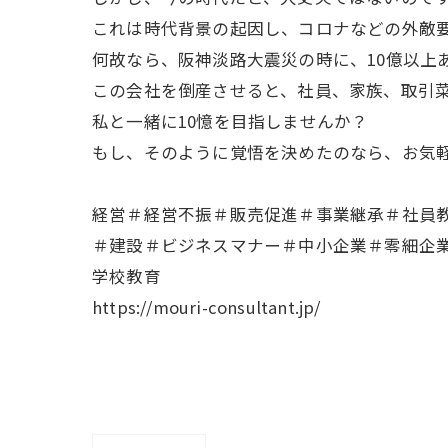
これは時代背景の起因し、コロナなどの外敵要
何故なら、阪神淡路大震災の時に、10億以上
この会社を倒産させると、社員、家族、取引
私と一緒に10憶を目指しませんか？
もし、そのように覚悟を決めたのなら、お気
経営＃経営不振＃販売促進＃事業継承＃社員
＃建設＃ビジネスマナー＃中小企業＃零細企
学校教育
https://mouri-consultant.jp/