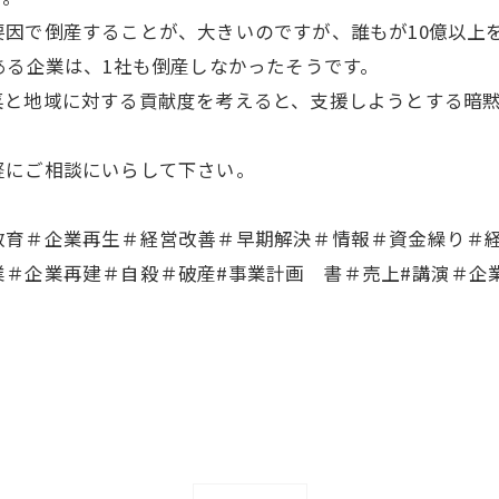
因で倒産することが、大きいのですが、誰もが10億以上
ある企業は、1社も倒産しなかったそうです。
菜と地域に対する貢献度を考えると、支援しようとする暗
軽にご相談にいらして下さい。
教育＃企業再生＃経営改善＃早期解決＃情報＃資金繰り＃
業＃企業再建＃自殺＃破産#事業計画 書＃売上#講演＃企