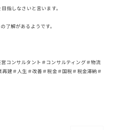
を目指しなさいと言います。
黙の了解があるようです。
経営コンサルタント＃コンサルティング＃物流
業再建＃人生＃改善＃税金＃国税＃税金滞納＃