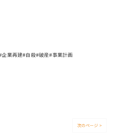
#企業再建#自殺#破産#事業計画
次のページ >