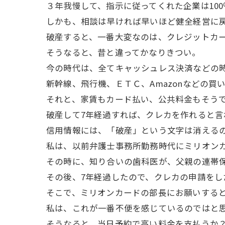
３年我慢して、指示に従ってくれた企業は10
しかも、相談は早ければ早いほど健全経営に
破産すると、一番大変なのは、クレジットカ
そうなると、昔と違ってかなりきつい。
今の時代は、全てキャッシュレス決済などの
新幹線、飛行機、ＥＴＣ、Amazonなどの買
それと、家賃もカード払い、公共料金もそう
破産して7年経過すれば、クレカを作れると
信用情報には、「破産」という文字は消える
私は、以前弁護士事務所勤務時代にミリオン
その時に、知り合いの歯科医が、父親の連帯
その後、7年経過したので、クレカの申請をし
そこで、ミリオンカードの部長にお願いする
私は、これが一番不便を感じているのではと
そうなると、当日予約で高い料金を支払うか