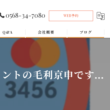
0568-34-7080
WEB予約
Q&A
会社概要
ブログ
トの毛利京申です...