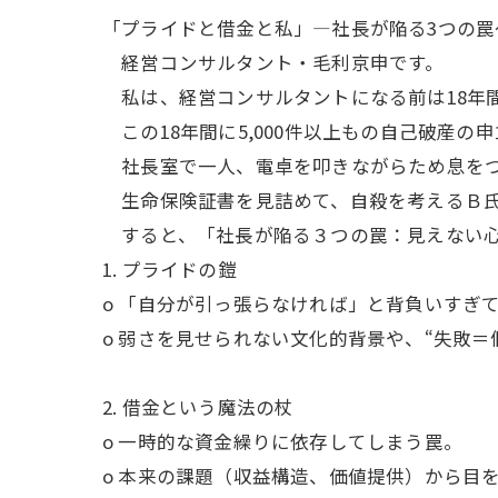
「プライドと借金と私」―社長が陥る3つの罠
経営コンサルタント・毛利京申です。
私は、経営コンサルタントになる前は18年
この18年間に5,000件以上もの自己破産
社長室で一人、電卓を叩きながらため息をつ
生命保険証書を見詰めて、自殺を考えるＢ
すると、「社長が陥る３つの罠：見えない心
1. プライドの鎧
o 「自分が引っ張らなければ」と背負いすぎ
o 弱さを見せられない文化的背景や、“失敗＝
2. 借金という魔法の杖
o 一時的な資金繰りに依存してしまう罠。
o 本来の課題（収益構造、価値提供）から目