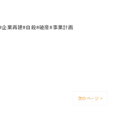
#企業再建#自殺#破産#事業計画
次のページ >