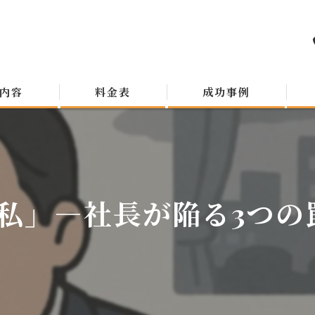
内容
料金表
成功事例
」―社長が陥る3つの罠～