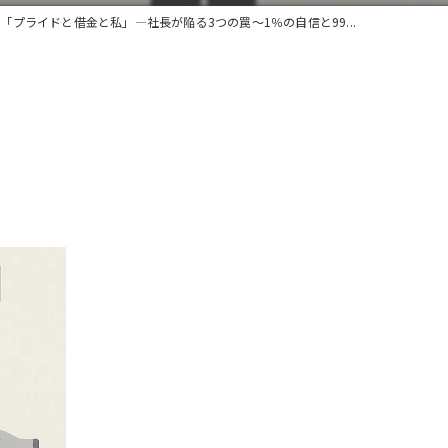
「プライドと借金と私」―社長が陥る3つの罠～1％の自信と99...