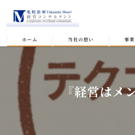
ホーム
当社の想い
事業
『経営はメ