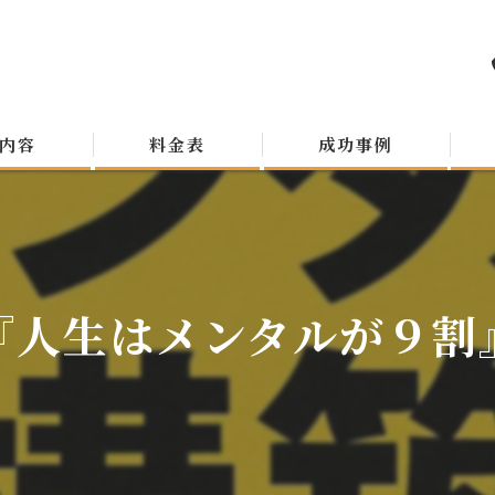
内容
料金表
成功事例
『人生はメンタルが９割