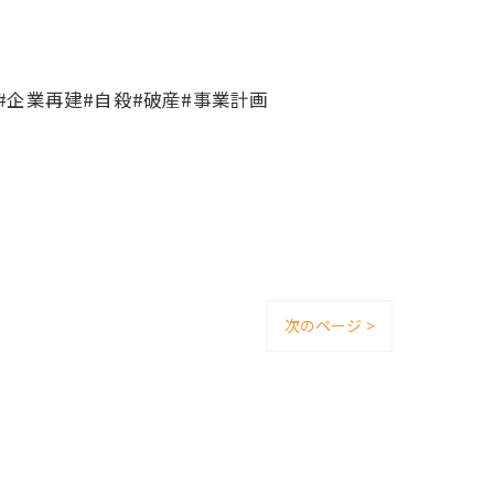
#企業再建#自殺#破産#事業計画
次のページ >