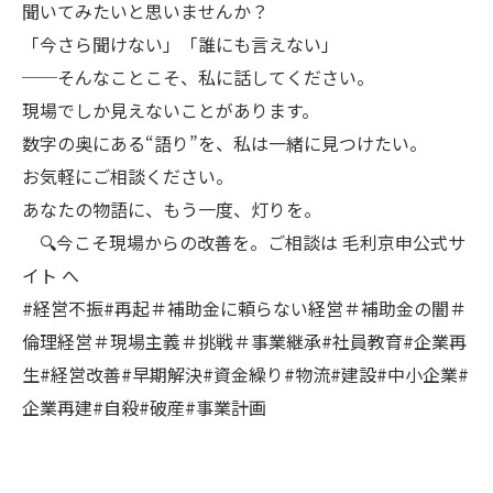
聞いてみたいと思いませんか？
「今さら聞けない」「誰にも言えない」
──そんなことこそ、私に話してください。
現場でしか見えないことがあります。
数字の奥にある“語り”を、私は一緒に見つけたい。
お気軽にご相談ください。
あなたの物語に、もう一度、灯りを。
🔍今こそ現場からの改善を。ご相談は 毛利京申公式サ
イト へ
#経営不振#再起＃補助金に頼らない経営＃補助金の闇＃
倫理経営＃現場主義＃挑戦＃事業継承#社員教育#企業再
生#経営改善#早期解決#資金繰り#物流#建設#中小企業#
企業再建#自殺#破産#事業計画