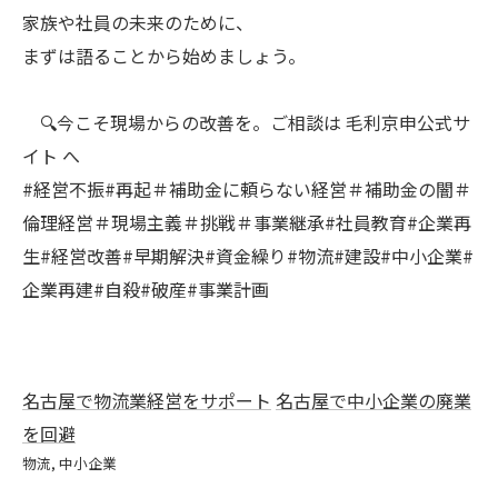
家族や社員の未来のために、
まずは語ることから始めましょう。
🔍今こそ現場からの改善を。ご相談は 毛利京申公式サ
イト へ
#経営不振#再起＃補助金に頼らない経営＃補助金の闇＃
倫理経営＃現場主義＃挑戦＃事業継承#社員教育#企業再
生#経営改善#早期解決#資金繰り#物流#建設#中小企業#
企業再建#自殺#破産#事業計画
名古屋で物流業経営をサポート
名古屋で中小企業の廃業
を回避
物流
中小企業