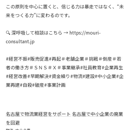
この原則を中心に置くと、信じる力は暴走ではなく、“未
来をつくる力”に変わるのです。
🔍 深呼吸して相談はこちら → https://mouri-
consultant.jp
#経営不振#販売促進#再起＃老舗企業＃挑戦＃倒産＃若
者の働き方＃ＳＮＳ＃Ｘ＃事業継承#社員教育#企業再生
#経営改善#早期解決#資金繰り#物流#建設#中小企業#企
業再建#自殺#破産#事業計画
名古屋で物流業経営をサポート
名古屋で中小企業の廃業
を回避