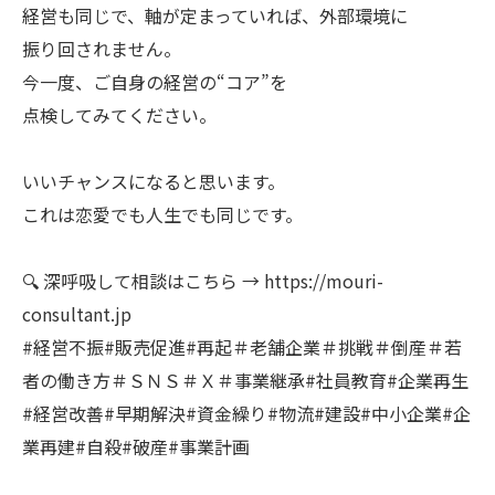
経営も同じで、軸が定まっていれば、外部環境に
振り回されません。
今一度、ご自身の経営の“コア”を
点検してみてください。
いいチャンスになると思います。
これは恋愛でも人生でも同じです。
🔍 深呼吸して相談はこちら → https://mouri-
consultant.jp
#経営不振#販売促進#再起＃老舗企業＃挑戦＃倒産＃若
者の働き方＃ＳＮＳ＃Ｘ＃事業継承#社員教育#企業再生
#経営改善#早期解決#資金繰り#物流#建設#中小企業#企
業再建#自殺#破産#事業計画