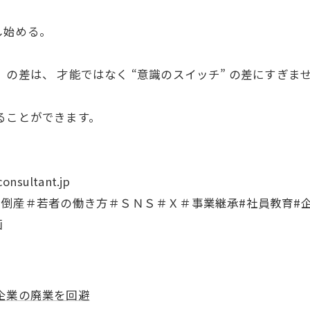
し始める。
の差は、 才能ではなく “意識のスイッチ” の差にすぎま
ることができます。
sultant.jp
＃倒産＃若者の働き方＃ＳＮＳ＃Ｘ＃事業継承#社員教育#企
画
企業の廃業を回避