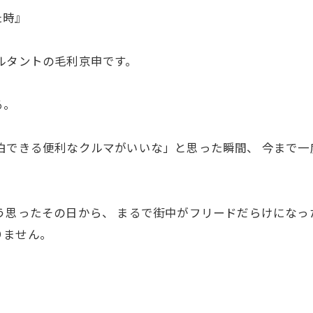
た時』
ルタントの毛利京申です。
る。
泊できる便利なクルマがいいな」と思った瞬間、 今まで一
う思ったその日から、 まるで街中がフリードだらけになっ
りません。