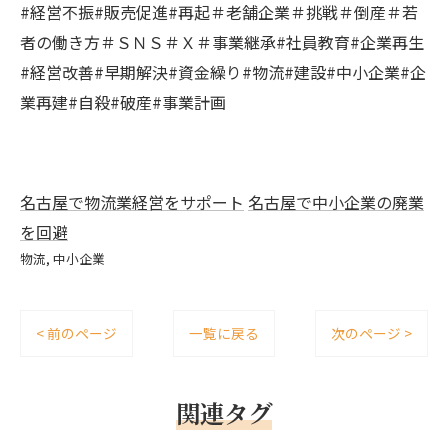
#経営不振#販売促進#再起＃老舗企業＃挑戦＃倒産＃若
者の働き方＃ＳＮＳ＃Ｘ＃事業継承#社員教育#企業再生
#経営改善#早期解決#資金繰り#物流#建設#中小企業#企
業再建#自殺#破産#事業計画
名古屋で物流業経営をサポート
名古屋で中小企業の廃業
を回避
物流
中小企業
< 前のページ
一覧に戻る
次のページ >
関連タグ