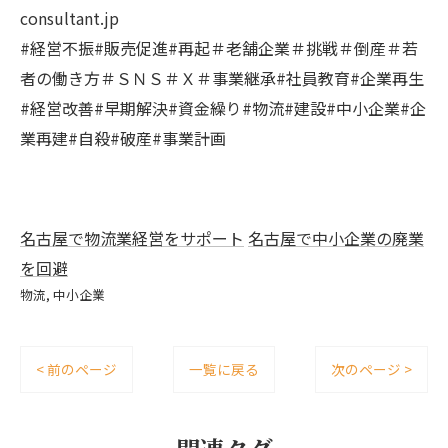
consultant.jp
#経営不振#販売促進#再起＃老舗企業＃挑戦＃倒産＃若
者の働き方＃ＳＮＳ＃Ｘ＃事業継承#社員教育#企業再生
#経営改善#早期解決#資金繰り#物流#建設#中小企業#企
業再建#自殺#破産#事業計画
名古屋で物流業経営をサポート
名古屋で中小企業の廃業
を回避
物流
中小企業
< 前のページ
一覧に戻る
次のページ >