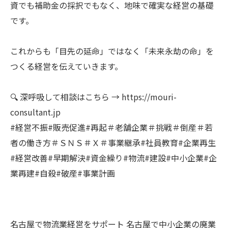
資でも補助金の採択でもなく、地味で確実な経営の基礎
です。
これからも「目先の延命」ではなく「未来永劫の命」を
つくる経営を伝えていきます。
🔍 深呼吸して相談はこちら → https://mouri-
consultant.jp
#経営不振#販売促進#再起＃老舗企業＃挑戦＃倒産＃若
者の働き方＃ＳＮＳ＃Ｘ＃事業継承#社員教育#企業再生
#経営改善#早期解決#資金繰り#物流#建設#中小企業#企
業再建#自殺#破産#事業計画
名古屋で物流業経営をサポート
名古屋で中小企業の廃業