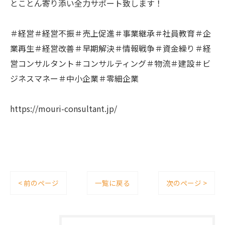
とことん寄り添い全力サポート致します！
＃経営＃経営不振＃売上促進＃事業継承＃社員教育＃企
業再生＃経営改善＃早期解決＃情報戦争＃資金繰り＃経
営コンサルタント＃コンサルティング＃物流＃建設＃ビ
ジネスマネー＃中小企業＃零細企業
https://mouri-consultant.jp/
< 前のページ
一覧に戻る
次のページ >