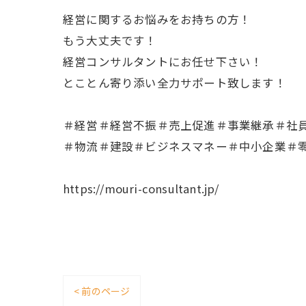
経営に関するお悩みをお持ちの方！
もう大丈夫です！
経営コンサルタントにお任せ下さい！
とことん寄り添い全力サポート致します！
＃経営＃経営不振＃売上促進＃事業継承＃社
＃物流＃建設＃ビジネスマネー＃中小企業＃
https://mouri-consultant.jp/
< 前のページ