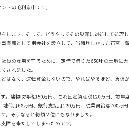
タントの毛利京申です。
話をします。そして、どうやってその災難に対処して処理し
食事業部として別会社を設立して、当時珍しかった石窯、
社員の雇用を守るために、定借で借りた650坪の土地に
なくされました。
などはなく、運転資金もないので、やればやるほど、負債
。建物取得税150万円、これ固定資産税120万円、前年度の
円、地代月68万円、銀行支払月120万円、従業員給与700
ます。そうなると総額２億にもなりました。
も支障を来たしてしまったのです。