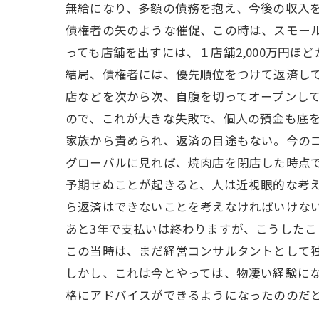
無給になり、多額の債務を抱え、今後の収入
債権者の矢のような催促、この時は、スモー
っても店舗を出すには、１店舗2,000万円ほ
結局、債権者には、優先順位をつけて返済し
店などを次から次、自腹を切ってオープンし
ので、これが大きな失敗で、個人の預金も底
家族から責められ、返済の目途もない。今の
グローバルに見れば、焼肉店を閉店した時点
予期せぬことが起きると、人は近視眼的な考
ら返済はできないことを考えなければいけな
あと3年で支払いは終わりますが、こうしたこ
この当時は、まだ経営コンサルタントとして
しかし、これは今とやっては、物凄い経験に
格にアドバイスができるようになったののだ