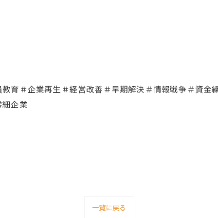
員教育＃企業再生＃経営改善＃早期解決＃情報戦争＃資金
零細企業
一覧に戻る