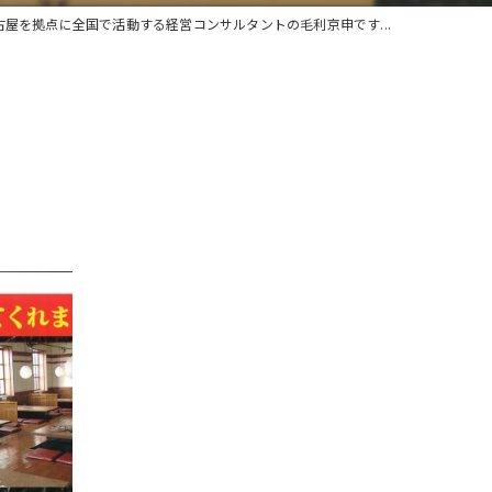
古屋を拠点に全国で活動する経営コンサルタントの毛利京申です...