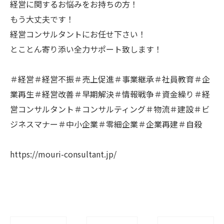
経営に関するお悩みをお持ちの方！
もう大丈夫です！
経営コンサルタントにお任せ下さい！
とことん寄り添い全力サポート致します！
＃経営＃経営不振＃売上促進＃事業継承＃社員教育＃企
業再生＃経営改善＃早期解決＃情報戦争＃資金繰り＃経
営コンサルタント＃コンサルティング＃物流＃建設＃ビ
ジネスマナー＃中小企業＃零細企業＃企業再建＃自殺
https://mouri-consultant.jp/