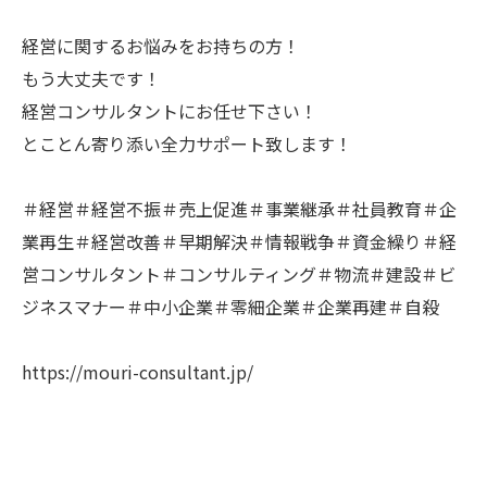
経営に関するお悩みをお持ちの方！
もう大丈夫です！
経営コンサルタントにお任せ下さい！
とことん寄り添い全力サポート致します！
＃経営＃経営不振＃売上促進＃事業継承＃社員教育＃企
業再生＃経営改善＃早期解決＃情報戦争＃資金繰り＃経
営コンサルタント＃コンサルティング＃物流＃建設＃ビ
ジネスマナー＃中小企業＃零細企業＃企業再建＃自殺
https://mouri-consultant.jp/