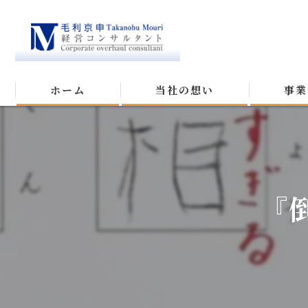
ホーム
当社の想い
事業
『