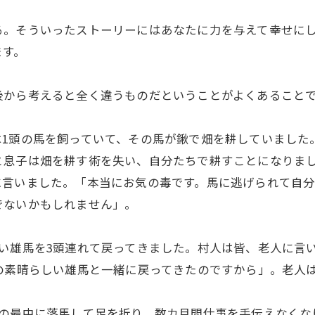
る。そういったストーリーにはあなたに力を与えて幸せに
ます。
後から考えると全く違うものだということがよくあること
1頭の馬を飼っていて、その馬が鍬で畑を耕していました
と息子は畑を耕す術を失い、自分たちで耕すことになりま
に言いました。「本当にお気の毒です。馬に逃げられて自
でないかもしれません」。
い雄馬を3頭連れて戻ってきました。村人は皆、老人に言
の素晴らしい雄馬と一緒に戻ってきたのですから」。老人
その最中に落馬して足を折り、数カ月間仕事を手伝えなくな