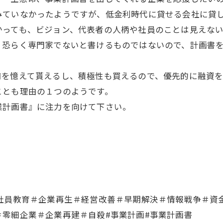
みていなかったようですが、低金利時代に貸せる会社に貸
かっても、ビジョン、代表者の人柄や社員のことは見えな
、恐らく専門家でないと書けるものではないので、計画書
前を憶えて貰えるし、積極性も買えるので、優先的に融資を
ことも理由の１つのようです。
業計画書』に注力を向けて下さい。
＃社員教育＃企業再生＃経営改善＃早期解決＃情報戦争＃資
零細企業＃企業再建＃自殺#事業計画#事業計画書