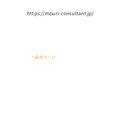
https://mouri-consultant.jp/
< 前のページ