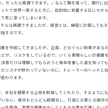
い。だったら再建できます。」なんて胸を張って、銀行に
ヨットで世界一周するときに、目的地に到着する日にちか
して死に至ってしまいます。
ホテルは再建できましたが、経営とは、綿密に計画しても
目指すのです。
画書を作成してきましたが、正直、どのぐらい効果がある
んどが、リスケをしているので、いくら素晴らしい計画書
に決意だけは理解してもらおうと毎年改善した姿を知って
まだリスケが終わっていないのに、トレーラーのヘッドと
が変わります。
ず、本社を建築する土地を斡旋してくれたり、するように
がいない。視点もどんどん統廃合し、行員とお客との接点
そ一生懸命、事業計画書を出してくれる企業を応援したい