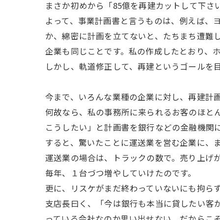
まさか初めから「85億を再建カットして下さ
よって、事業計画書と言うものは、例えば、
か、綿密に計画を立てないと、たちまち遭難
企業も同じことです。私の作成したとおり、
しかし、軌道修正して、再建というゴールを
今まで、いろんな業種の企業に対し、再建計
何故なら、私の事務所に来られるお客のほと
こうしたい」と計画書を銀行などの金融機関
すると、驚いたことに運送業を営む企業に、
運送業の場合は、トラックの数で。売り上げ
毎年、１台づつ増やしていけたのです。
更に、リスケがまだ終わっていないにも拘ら
支店長曰く、「今は銀行も本当に貸したい客
っている会社なのか思い出せない。だからこ