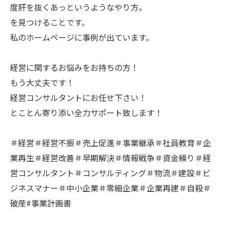
度肝を抜くあっというようなやり方。
を見つけることです。
私のホームページに事例が出ています。
経営に関するお悩みをお持ちの方！
もう大丈夫です！
経営コンサルタントにお任せ下さい！
とことん寄り添い全力サポート致します！
＃経営＃経営不振＃売上促進＃事業継承＃社員教育＃企
業再生＃経営改善＃早期解決＃情報戦争＃資金繰り＃経
営コンサルタント＃コンサルティング＃物流＃建設＃ビ
ジネスマナー＃中小企業＃零細企業＃企業再建＃自殺＃
破産#事業計画書