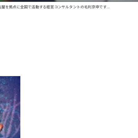
古屋を拠点に全国で活動する経営コンサルタントの毛利京申です...