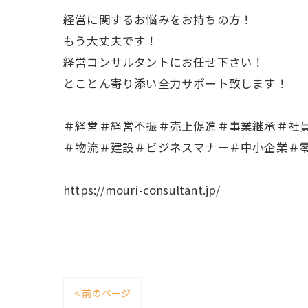
経営に関するお悩みをお持ちの方！
もう大丈夫です！
経営コンサルタントにお任せ下さい！
とことん寄り添い全力サポート致します！
＃経営＃経営不振＃売上促進＃事業継承＃社
＃物流＃建設＃ビジネスマナー＃中小企業＃
https://mouri-consultant.jp/
< 前のページ