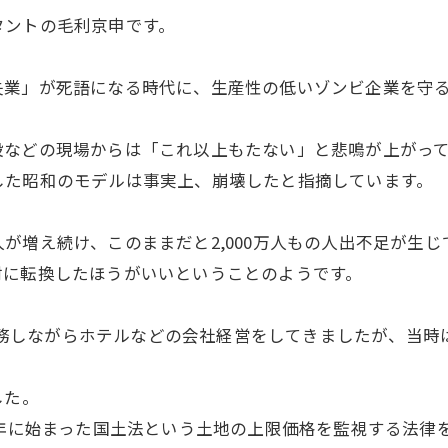
タントの毛利京申です。
失業」が死語になる時代に、生産性の低いゾンビ企業を守
設などの現場からは「これ以上もたない」と悲鳴が上がっ
した昭和のモデルは事実上、崩壊したと指摘しています。
が増え続け、このままだと2,000万人もの人出不足が生
材に転換したほうがいいということのようです。
所に勤務しながらホテルなどの会社経営をしてきましたが、当
した。
0年に始まった国土法という土地の上限価格を監視する法律