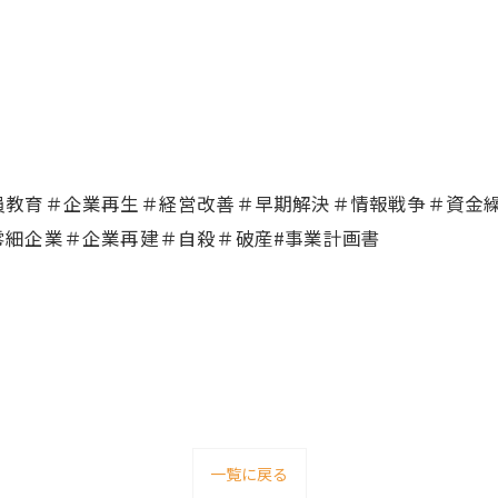
員教育＃企業再生＃経営改善＃早期解決＃情報戦争＃資金
零細企業＃企業再建＃自殺＃破産#事業計画書
一覧に戻る