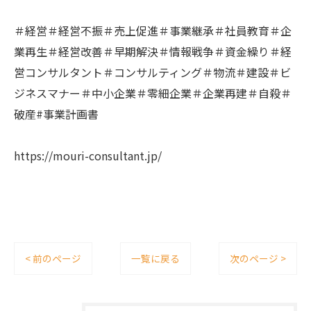
＃経営＃経営不振＃売上促進＃事業継承＃社員教育＃企
業再生＃経営改善＃早期解決＃情報戦争＃資金繰り＃経
営コンサルタント＃コンサルティング＃物流＃建設＃ビ
ジネスマナー＃中小企業＃零細企業＃企業再建＃自殺＃
破産#事業計画書
https://mouri-consultant.jp/
< 前のページ
一覧に戻る
次のページ >