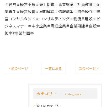
＃経営＃経営不振＃売上促進＃事業継承＃社員教育＃企
業再生＃経営改善＃早期解決＃情報戦争＃資金繰り＃経
営コンサルタント＃コンサルティング＃物流＃建設＃ビ
ジネスマナー＃中小企業＃零細企業＃企業再建＃自殺＃
破産#事業計画書
< 前のページ
一覧に戻る
次のページ >
カテゴリー
Categories
全てのカテゴリー