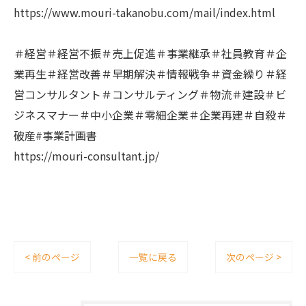
https://www.mouri-takanobu.com/mail/index.html
＃経営＃経営不振＃売上促進＃事業継承＃社員教育＃企
業再生＃経営改善＃早期解決＃情報戦争＃資金繰り＃経
営コンサルタント＃コンサルティング＃物流＃建設＃ビ
ジネスマナー＃中小企業＃零細企業＃企業再建＃自殺＃
破産#事業計画書
https://mouri-consultant.jp/
< 前のページ
一覧に戻る
次のページ >