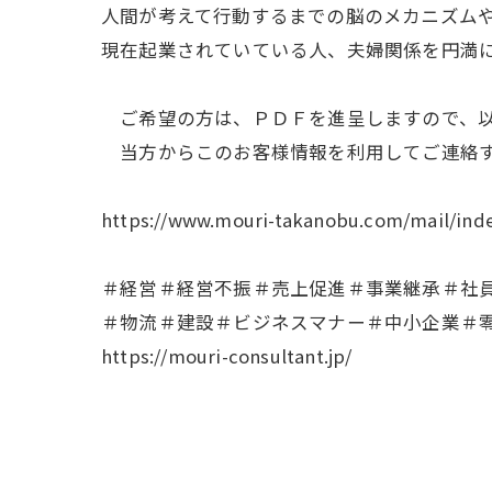
人間が考えて行動するまでの脳のメカニズム
現在起業されていている人、夫婦関係を円満
ご希望の方は、ＰＤＦを進呈しますので、以
当方からこのお客様情報を利用してご連絡す
https://www.mouri-takanobu.com/mail/ind
＃経営＃経営不振＃売上促進＃事業継承＃社
＃物流＃建設＃ビジネスマナー＃中小企業＃
https://mouri-consultant.jp/