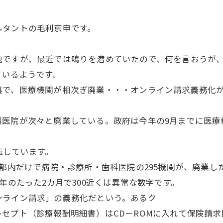
タントの毛利京申です。
ですが、最近では鳴りを潜めていたので、何を言おうが、
ているようです。
で、医療機関が相次ぎ廃業・・・オンライン請求義務化が
科医院が次々と廃業している。政府は今年の9月までに医療
伝しています。
京都内だけで病院・診療所・歯科医院の295機関が、廃業し
年のたった2カ月で300近くは異常な数字です。
ンライン請求」の義務化だという。あるク
セプト（診療報酬明細書）はCD－ROMに入れて保険請