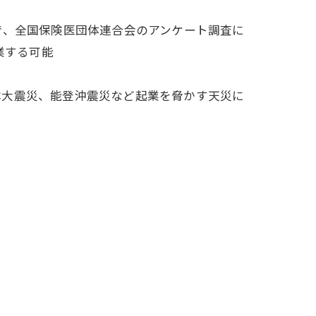
で、全国保険医団体連合会のアンケート調査に
業する可能
大震災、能登沖震災など起業を脅かす天災に