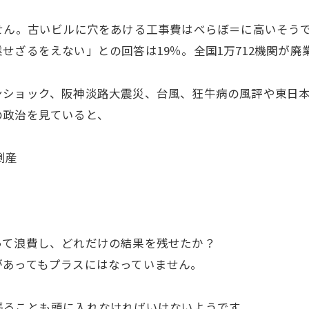
せん。古いビルに穴をあける工事費はべらぼ＝に高いそう
せざるをえない」との回答は19％。全国1万712機関が廃
ショック、阪神淡路大震災、台風、狂牛病の風評や東日本
の政治を見ていると、
倒産
て浪費し、どれだけの結果を残せたか？
があってもプラスにはなっていません。
ることも頭に入れなければいけないようです。