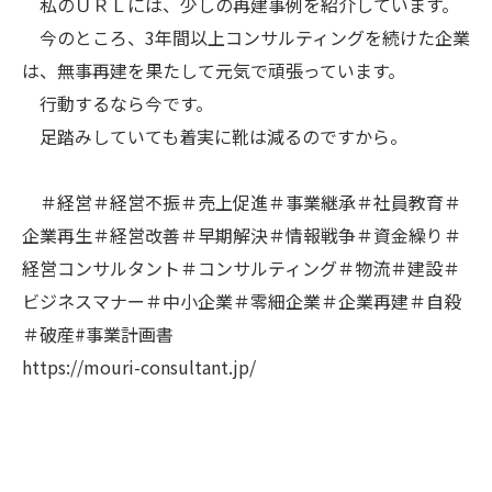
私のＵＲＬには、少しの再建事例を紹介しています。
今のところ、3年間以上コンサルティングを続けた企業
は、無事再建を果たして元気で頑張っています。
行動するなら今です。
足踏みしていても着実に靴は減るのですから。
＃経営＃経営不振＃売上促進＃事業継承＃社員教育＃
企業再生＃経営改善＃早期解決＃情報戦争＃資金繰り＃
経営コンサルタント＃コンサルティング＃物流＃建設＃
ビジネスマナー＃中小企業＃零細企業＃企業再建＃自殺
＃破産#事業計画書
https://mouri-consultant.jp/