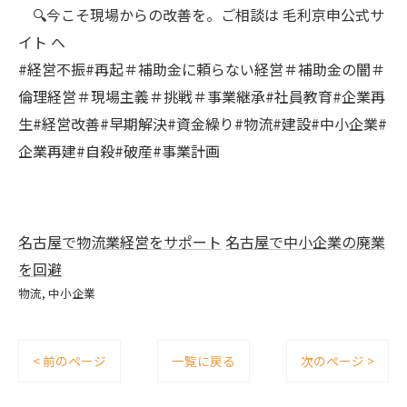
🔍今こそ現場からの改善を。ご相談は 毛利京申公式サ
イト へ
#経営不振#再起＃補助金に頼らない経営＃補助金の闇＃
倫理経営＃現場主義＃挑戦＃事業継承#社員教育#企業再
生#経営改善#早期解決#資金繰り#物流#建設#中小企業#
企業再建#自殺#破産#事業計画
名古屋で物流業経営をサポート
名古屋で中小企業の廃業
を回避
物流
中小企業
< 前のページ
一覧に戻る
次のページ >