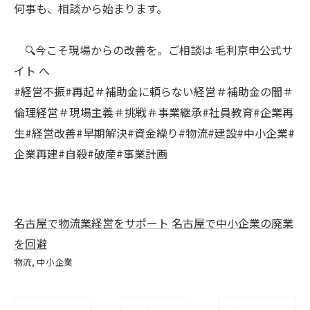
何事も、相談から始まります。
🔍今こそ現場からの改善を。ご相談は 毛利京申公式サ
イト へ
#経営不振#再起＃補助金に頼らない経営＃補助金の闇＃
倫理経営＃現場主義＃挑戦＃事業継承#社員教育#企業再
生#経営改善#早期解決#資金繰り#物流#建設#中小企業#
企業再建#自殺#破産#事業計画
名古屋で物流業経営をサポート
名古屋で中小企業の廃業
を回避
物流
中小企業